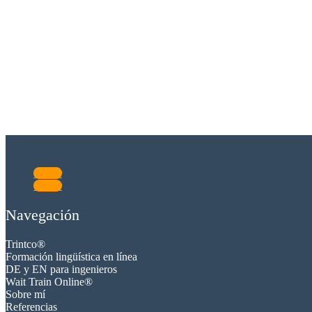
Seguir
Seguir
Navegación
Trintco®
Formación lingüística en línea
DE y EN para ingenieros
Wait Train Online
®
Sobre mí
Referencias