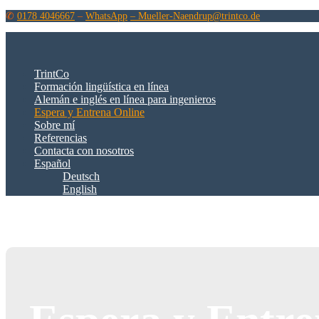
✆
0178 4046667
–
WhatsApp
– Mueller-Naendrup@trintco.de
TrintCo
Formación lingüística en línea
Alemán e inglés en línea para ingenieros
Espera y Entrena Online
Sobre mí
Referencias
Contacta con nosotros
Español
Deutsch
English