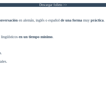
Descargar folleto >>
onversación
en alemán, inglés o español
de una forma
muy
práctica
.
 lingüísticos
en un tiempo mínimo
.
a.
ales.